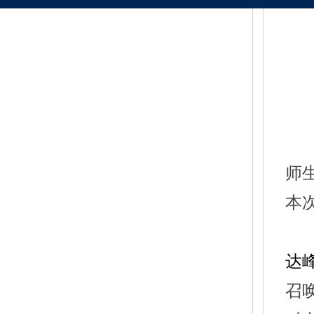
师
本
达
召