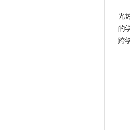
光
的
跨