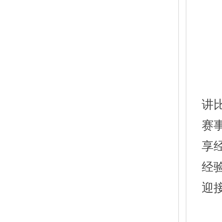
讲
赛
享
经
迎